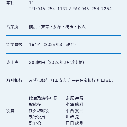
本社
11
TEL:046-254-1137 / FAX:046-254-7254
営業所
横浜・東京・多摩・埼玉・佐久
従業員数
164名（2026年3月現在）
売上高
208億円（2026年3月期実績）
取引銀行
みずほ銀行 町田支店 / 三井住友銀行 町田支店
代表取締役社長
糸原 寿晴
取締役
小澤 勝利
役員
社外取締役
小西 賢三
執行役員
川﨑 晃
監査役
戸田 成重