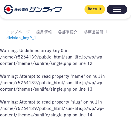
Recruit
トップページ
採用情報
各部署紹介
多摩営業所
division_img9_1
Warning
: Undefined array key 0 in
/home/r5264139/public_html/sun-life.jp/wp/wp-
content/themes/sunlife/single.php
on line
12
Warning
: Attempt to read property "name" on null in
/home/r5264139/public_html/sun-life.jp/wp/wp-
content/themes/sunlife/single.php
on line
13
Warning
: Attempt to read property "slug" on null in
/home/r5264139/public_html/sun-life.jp/wp/wp-
content/themes/sunlife/single.php
on line
14