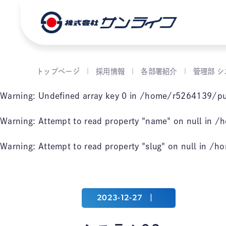
トップページ
採用情報
各部署紹介
管理部 
Warning
: Undefined array key 0 in
/home/r5264139/pub
Warning
: Attempt to read property "name" on null in
/h
Warning
: Attempt to read property "slug" on null in
/ho
2023-12-27