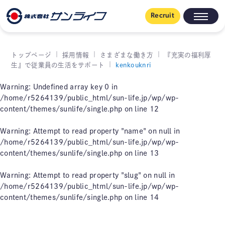
Recruit
トップページ
採用情報
さまざまな働き方
『充実の福利厚
生』で従業員の生活をサポート
kenkouknri
Warning
: Undefined array key 0 in
/home/r5264139/public_html/sun-life.jp/wp/wp-
content/themes/sunlife/single.php
on line
12
Warning
: Attempt to read property "name" on null in
/home/r5264139/public_html/sun-life.jp/wp/wp-
content/themes/sunlife/single.php
on line
13
Warning
: Attempt to read property "slug" on null in
/home/r5264139/public_html/sun-life.jp/wp/wp-
content/themes/sunlife/single.php
on line
14