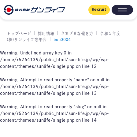
Recruit
トップページ
採用情報
さまざまな働き方
令和５年度
(株)サンライフ忘年会
bou0004
Warning
: Undefined array key 0 in
/home/r5264139/public_html/sun-life.jp/wp/wp-
content/themes/sunlife/single.php
on line
12
Warning
: Attempt to read property "name" on null in
/home/r5264139/public_html/sun-life.jp/wp/wp-
content/themes/sunlife/single.php
on line
13
Warning
: Attempt to read property "slug" on null in
/home/r5264139/public_html/sun-life.jp/wp/wp-
content/themes/sunlife/single.php
on line
14