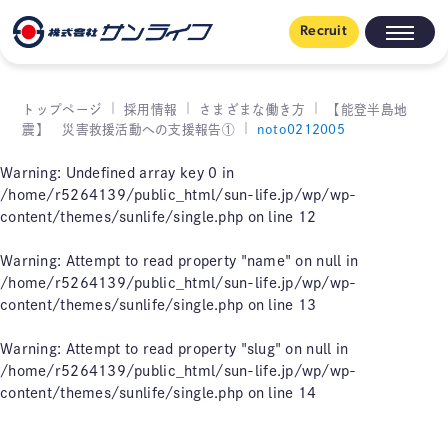
Recruit
トップページ
採用情報
さまざまな働き方
【能登半島地
震】 災害救援活動への支援報告①
noto0212005
Warning
: Undefined array key 0 in
/home/r5264139/public_html/sun-life.jp/wp/wp-
content/themes/sunlife/single.php
on line
12
Warning
: Attempt to read property "name" on null in
/home/r5264139/public_html/sun-life.jp/wp/wp-
content/themes/sunlife/single.php
on line
13
Warning
: Attempt to read property "slug" on null in
/home/r5264139/public_html/sun-life.jp/wp/wp-
content/themes/sunlife/single.php
on line
14