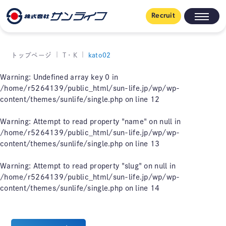
Recruit
トップページ
T・K
kato02
Warning
: Undefined array key 0 in
/home/r5264139/public_html/sun-life.jp/wp/wp-
content/themes/sunlife/single.php
on line
12
Warning
: Attempt to read property "name" on null in
/home/r5264139/public_html/sun-life.jp/wp/wp-
content/themes/sunlife/single.php
on line
13
Warning
: Attempt to read property "slug" on null in
/home/r5264139/public_html/sun-life.jp/wp/wp-
content/themes/sunlife/single.php
on line
14